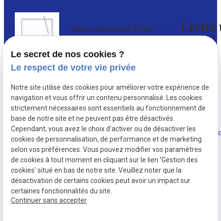
Liens 
Maître Berthelot-Eiffel
Avocat à PARIS 5
Le secret de nos cookies ?
Accueil
Le respect de votre vie privée
Avocat en droit de l’immobilier à Paris
,
Votre
Notre site utilise des cookies pour améliorer votre expérience de
depuis 1987, Delphine Berthelot-
avocat
navigation et vous offrir un contenu personnalisé. Les cookies
Eiffel conseille et défend de nombreux
strictement nécessaires sont essentiels au fonctionnement de
investisseurs immobiliers ...
base de notre site et ne peuvent pas être désactivés.
Actualités
Cependant, vous avez le choix d'activer ou de désactiver les
cookies de personnalisation, de performance et de marketing
Contact
selon vos préférences. Vous pouvez modifier vos paramètres
de cookies à tout moment en cliquant sur le lien 'Gestion des
cookies' situé en bas de notre site. Veuillez noter que la
désactivation de certains cookies peut avoir un impact sur
certaines fonctionnalités du site.
Continuer sans accepter
Numéro de SIRET :
34151632600038