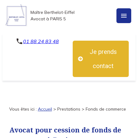
Panneau de gestion des cookies
Maître Berthelot-Eiffel
menu
Avocat à PARIS 5
phone
01 88 24 83 48
Je prends
contact
Vous êtes ici :
Accueil
>
Prestations
> Fonds de commerce
Avocat pour cession de fonds de