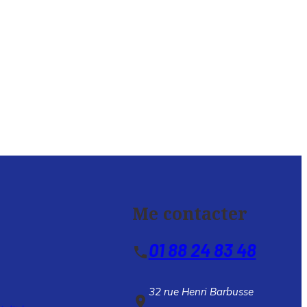
Me contacter
01 88 24 83 48
phone
32 rue Henri Barbusse
place