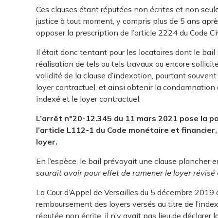
Ces clauses étant réputées non écrites et non seulem
justice à tout moment, y compris plus de 5 ans après l
opposer la prescription de l’article 2224 du Code Civ
Il était donc tentant pour les locataires dont le bail
réalisation de tels ou tels travaux ou encore sollicite
validité de la clause d’indexation, pourtant souven
loyer contractuel, et ainsi obtenir la condamnation d
indexé et le loyer contractuel.
L’arrêt n°20-12.345 du 11 mars 2021 pose la pos
l’article L112-1 du Code monétaire et financier,
loyer.
En l’espèce, le bail prévoyait une clause plancher en
saurait avoir pour effet de ramener le loyer révis
La Cour d’Appel de Versailles du 5 décembre 2019 
remboursement des loyers versés au titre de l’index
réputée non écrite, il n’y avait pas lieu de déclarer 