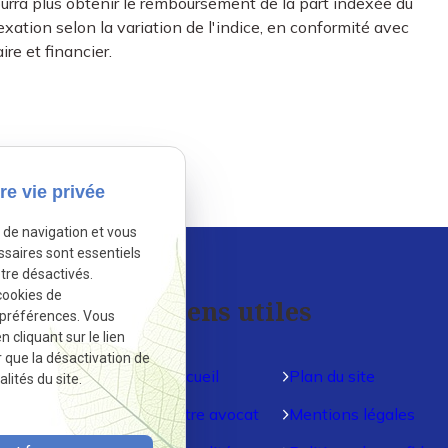
ourra plus obtenir le remboursement de la part indexée du
dexation selon la variation de l'indice, en conformité avec
ire et financier.
activé.
Autoriser
re vie privée
e de navigation et vous
ssaires sont essentiels
tre désactivés.
cookies de
Liens utiles
 préférences. Vous
cliquant sur le lien
r que la désactivation de
Accueil
Plan du site
lités du site.
Votre avocat
Mentions légales