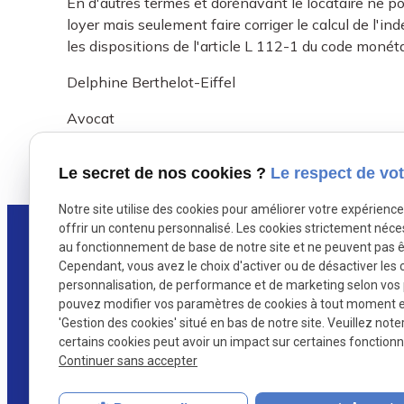
En d'autres termes et dorénavant le locataire ne p
loyer mais seulement faire corriger le calcul de l'in
les dispositions de l'article L 112-1 du code monéta
Delphine Berthelot-Eiffel
Avocat
X (formerly Twitter) est désactivé.
Facebook est dés
Autoriser
Le secret de nos cookies ?
Le respect de vot
Notre site utilise des cookies pour améliorer votre expérienc
offrir un contenu personnalisé. Les cookies strictement néce
au fonctionnement de base de notre site et ne peuvent pas ê
Cependant, vous avez le choix d'activer ou de désactiver les 
personnalisation, de performance et de marketing selon vos
pouvez modifier vos paramètres de cookies à tout moment en 
Maître Berthelot-Eiffel
'Gestion des cookies' situé en bas de notre site. Veuillez note
Avocat à PARIS 5
certains cookies peut avoir un impact sur certaines fonctionna
Continuer sans accepter