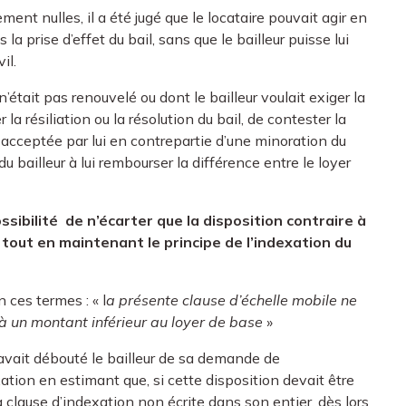
ent nulles, il a été jugé que le locataire pouvait agir en
a prise d’effet du bail, sans que le bailleur puisse lui
il.
 n’était pas renouvelé ou dont le bailleur voulait exiger la
r la résiliation ou la résolution du bail, de contester la
t acceptée par lui en contrepartie d’une minoration du
u bailleur à lui rembourser la différence entre le loyer
sibilité de n’écarter que la disposition contraire à
 tout en maintenant le principe de l’indexation du
 ces termes : « l
a présente clause d’échelle mobile ne
é à un montant inférieur au loyer de base
»
avait débouté le bailleur de sa demande de
ation en estimant que, si cette disposition devait être
la clause d’indexation non écrite dans son entier, dès lors