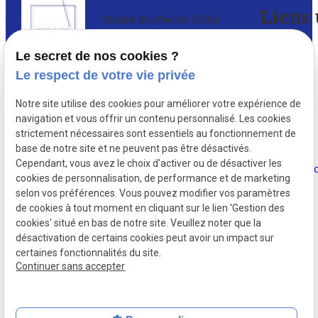
Liens 
Maître Berthelot-Eiffel
Avocat à PARIS 5
Le secret de nos cookies ?
Accueil
Le respect de votre vie privée
Avocat en droit de l’immobilier à Paris
,
Votre
Notre site utilise des cookies pour améliorer votre expérience de
depuis 1987, Delphine Berthelot-
avocat
navigation et vous offrir un contenu personnalisé. Les cookies
Eiffel conseille et défend de nombreux
strictement nécessaires sont essentiels au fonctionnement de
investisseurs immobiliers ...
base de notre site et ne peuvent pas être désactivés.
Actualités
Cependant, vous avez le choix d'activer ou de désactiver les
cookies de personnalisation, de performance et de marketing
Contact
selon vos préférences. Vous pouvez modifier vos paramètres
de cookies à tout moment en cliquant sur le lien 'Gestion des
cookies' situé en bas de notre site. Veuillez noter que la
désactivation de certains cookies peut avoir un impact sur
certaines fonctionnalités du site.
Continuer sans accepter
Numéro de SIRET :
34151632600038