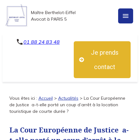
Panneau de gestion des cookies
Maître Berthelot-Eiffel
menu
Avocat à PARIS 5
phone
01 88 24 83 48
Je prends
contact
Vous êtes ici :
Accueil
>
Actualités
> La Cour Européenne
de Justice a-t-elle porté un coup d’arrêt à la location
touristique de courte durée ?
La Cour Européenne de Justice a-