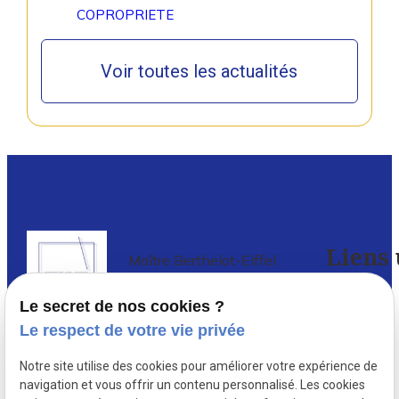
COPROPRIETE
Voir toutes les actualités
Liens 
Maître Berthelot-Eiffel
Avocat à PARIS 5
Le secret de nos cookies ?
Accueil
Le respect de votre vie privée
Avocat en droit de l’immobilier à Paris
,
Votre
Notre site utilise des cookies pour améliorer votre expérience de
depuis 1987, Delphine Berthelot-
avocat
navigation et vous offrir un contenu personnalisé. Les cookies
Eiffel conseille et défend de nombreux