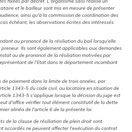
tés fixées par décret. L'organisme saisi réalise un
ocataire et le bailleur sont mis en mesure de présenter
'audience, ainsi qu'à la commission de coordination des
 cas échéant, les observations écrites des intéressés
endant au prononcé de la résiliation du bail lorsqu'elle
du preneur. Ils sont également applicables aux demandes
onstat ou de prononcé de la résiliation motivées par
au représentant de l'Etat dans le département incombant
s de paiement dans la limite de trois années, par
ticle 1343-5 du code civil, au locataire en situation de
article 1343-5 s'applique lorsque la décision du juge est
ut d'office vérifier tout élément constitutif de la dette
ier alinéa de l'article 6 de la présente loi.
ts de la clause de résiliation de plein droit sont
nt accordés ne peuvent affecter l'exécution du contrat