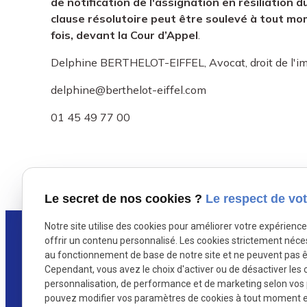
de notification de l'assignation en résiliation d
clause résolutoire peut être soulevé à tout mo
fois, devant la Cour d’Appel
.
Delphine BERTHELOT-EIFFEL, Avocat, droit de l'imm
delphine@berthelot-eiffel.com
01 45 49 77 00
X (formerly Twitter) est désactivé.
Facebook est dés
Autoriser
Le secret de nos cookies ?
Le respect de vot
Notre site utilise des cookies pour améliorer votre expérienc
offrir un contenu personnalisé. Les cookies strictement néce
au fonctionnement de base de notre site et ne peuvent pas ê
Cependant, vous avez le choix d'activer ou de désactiver les 
personnalisation, de performance et de marketing selon vos
Maître Berthelot-Eiffel
pouvez modifier vos paramètres de cookies à tout moment en 