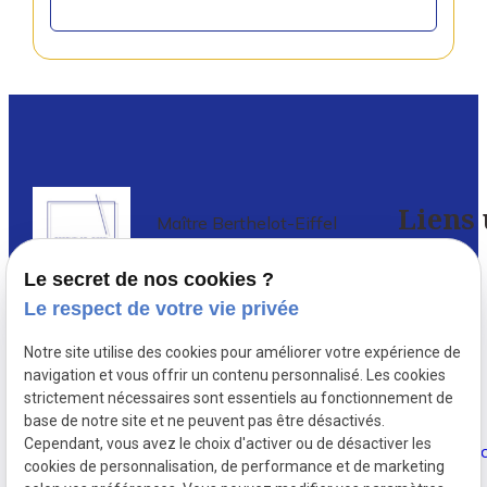
Liens 
Maître Berthelot-Eiffel
Avocat à PARIS 5
Le secret de nos cookies ?
Accueil
Le respect de votre vie privée
Avocat en droit de l’immobilier à Paris
,
Votre
Notre site utilise des cookies pour améliorer votre expérience de
depuis 1987, Delphine Berthelot-
avocat
navigation et vous offrir un contenu personnalisé. Les cookies
Eiffel conseille et défend de nombreux
strictement nécessaires sont essentiels au fonctionnement de
investisseurs immobiliers ...
base de notre site et ne peuvent pas être désactivés.
Actualités
Cependant, vous avez le choix d'activer ou de désactiver les
cookies de personnalisation, de performance et de marketing
Contact