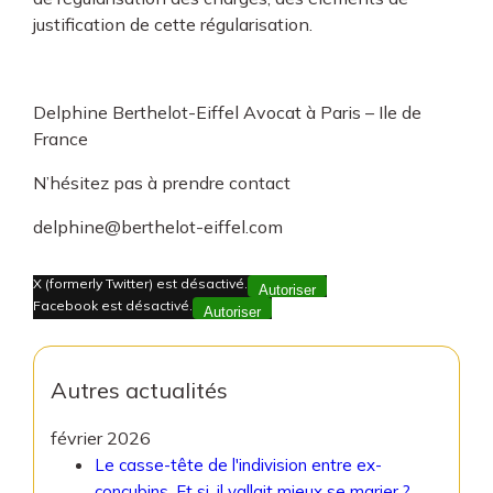
justification de cette régularisation.
Delphine Berthelot-Eiffel Avocat à Paris – Ile de
France
N’hésitez pas à prendre contact
delphine@berthelot-eiffel.com
X (formerly Twitter) est désactivé.
Autoriser
Facebook est désactivé.
Autoriser
Autres actualités
février 2026
Le casse-tête de l'indivision entre ex-
concubins. Et si, il vallait mieux se marier ?