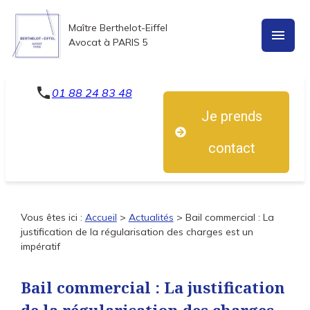
Panneau de gestion des cookies
Maître Berthelot-Eiffel
menu
Avocat à PARIS 5
phone
01 88 24 83 48
Je prends
contact
Vous êtes ici :
Accueil
>
Actualités
> Bail commercial : La
justification de la régularisation des charges est un
impératif
Bail commercial : La justification