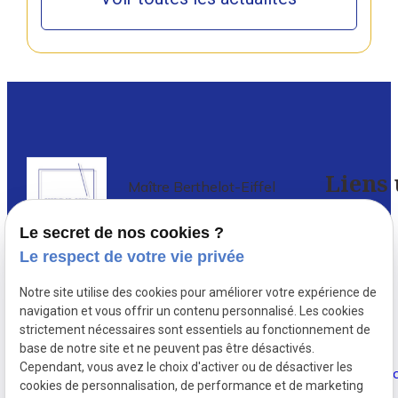
Liens 
Maître Berthelot-Eiffel
Avocat à PARIS 5
Le secret de nos cookies ?
Accueil
Le respect de votre vie privée
Avocat en droit de l’immobilier à Paris
,
Votre
Notre site utilise des cookies pour améliorer votre expérience de
depuis 1987, Delphine Berthelot-
avocat
navigation et vous offrir un contenu personnalisé. Les cookies
Eiffel conseille et défend de nombreux
strictement nécessaires sont essentiels au fonctionnement de
investisseurs immobiliers ...
base de notre site et ne peuvent pas être désactivés.
Actualités
Cependant, vous avez le choix d'activer ou de désactiver les
cookies de personnalisation, de performance et de marketing
Contact