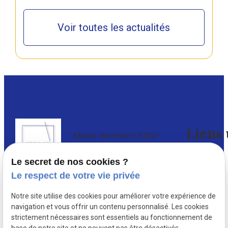
Voir toutes les actualités
Liens 
Maître Berthelot-Eiffel
Avocat à PARIS 5
Le secret de nos cookies ?
Accueil
Le respect de votre vie privée
Avocat en droit de l’immobilier à Paris
,
Votre
Notre site utilise des cookies pour améliorer votre expérience de
depuis 1987, Delphine Berthelot-
avocat
navigation et vous offrir un contenu personnalisé. Les cookies
Eiffel conseille et défend de nombreux
strictement nécessaires sont essentiels au fonctionnement de