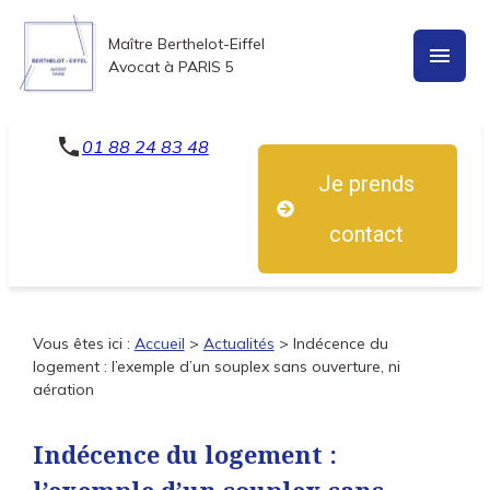
Panneau de gestion des cookies
Maître Berthelot-Eiffel
menu
Avocat à PARIS 5
phone
01 88 24 83 48
Je prends
contact
Vous êtes ici :
Accueil
>
Actualités
> Indécence du
logement : l’exemple d’un souplex sans ouverture, ni
aération
Indécence du logement :