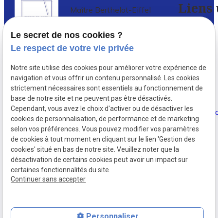
Liens 
Maître Berthelot-Eiffel
Avocat à PARIS 5
Le secret de nos cookies ?
Accueil
Le respect de votre vie privée
Avocat en droit de l’immobilier à Paris
,
Votre
Notre site utilise des cookies pour améliorer votre expérience de
depuis 1987, Delphine Berthelot-
avocat
navigation et vous offrir un contenu personnalisé. Les cookies
Eiffel conseille et défend de nombreux
strictement nécessaires sont essentiels au fonctionnement de
investisseurs immobiliers ...
base de notre site et ne peuvent pas être désactivés.
Actualités
Cependant, vous avez le choix d'activer ou de désactiver les
cookies de personnalisation, de performance et de marketing
Contact
selon vos préférences. Vous pouvez modifier vos paramètres
de cookies à tout moment en cliquant sur le lien 'Gestion des
cookies' situé en bas de notre site. Veuillez noter que la
désactivation de certains cookies peut avoir un impact sur
certaines fonctionnalités du site.
Continuer sans accepter
Numéro de SIRET :
34151632600038
Personnaliser