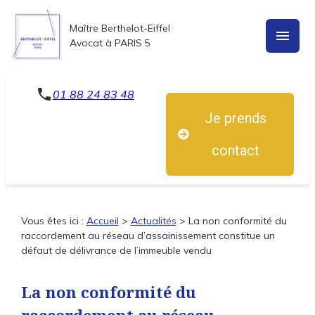
Panneau de gestion des cookies
Maître Berthelot-Eiffel
menu
Avocat à PARIS 5
phone
01 88 24 83 48
Je prends
contact
Vous êtes ici :
Accueil
>
Actualités
> La non conformité du
raccordement au réseau d’assainissement constitue un
défaut de délivrance de l’immeuble vendu
La non conformité du