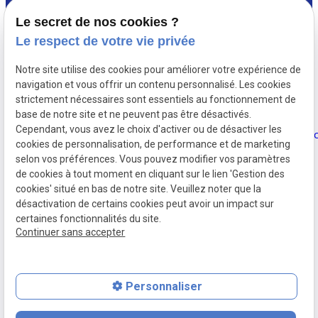
Avocat à PARIS 5
Le secret de nos cookies ?
Accueil
Le respect de votre vie privée
Avocat en droit de l’immobilier à Paris
,
Votre
Notre site utilise des cookies pour améliorer votre expérience de
depuis 1987, Delphine Berthelot-
avocat
navigation et vous offrir un contenu personnalisé. Les cookies
Eiffel conseille et défend de nombreux
strictement nécessaires sont essentiels au fonctionnement de
investisseurs immobiliers ...
base de notre site et ne peuvent pas être désactivés.
Actualités
Cependant, vous avez le choix d'activer ou de désactiver les
cookies de personnalisation, de performance et de marketing
Contact
selon vos préférences. Vous pouvez modifier vos paramètres
de cookies à tout moment en cliquant sur le lien 'Gestion des
cookies' situé en bas de notre site. Veuillez noter que la
désactivation de certains cookies peut avoir un impact sur
certaines fonctionnalités du site.
Continuer sans accepter
Numéro de SIRET :
34151632600038
Personnaliser
place
contact_page
phone