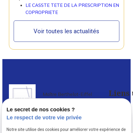
LE CASSTE TETE DE LA PRESCRIPTION EN
COPROPRIETE
Voir toutes les actualités
Liens 
Maître Berthelot-Eiffel
Avocat à PARIS 5
Le secret de nos cookies ?
Accueil
Le respect de votre vie privée
Avocat en droit de l’immobilier à Paris
,
Votre
Notre site utilise des cookies pour améliorer votre expérience de
depuis 1987, Delphine Berthelot-