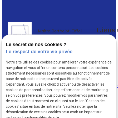
Liens 
Maître Berthelot-Eiffel
Avocat à PARIS 5
Le secret de nos cookies ?
Accueil
Le respect de votre vie privée
Avocat en droit de l’immobilier à Paris
,
Votre
Notre site utilise des cookies pour améliorer votre expérience de
depuis 1987, Delphine Berthelot-
avocat
navigation et vous offrir un contenu personnalisé. Les cookies
Eiffel conseille et défend de nombreux
strictement nécessaires sont essentiels au fonctionnement de
investisseurs immobiliers ...
base de notre site et ne peuvent pas être désactivés.
Actualités
Cependant, vous avez le choix d'activer ou de désactiver les
cookies de personnalisation, de performance et de marketing
Contact
selon vos préférences. Vous pouvez modifier vos paramètres
de cookies à tout moment en cliquant sur le lien 'Gestion des
cookies' situé en bas de notre site. Veuillez noter que la
désactivation de certains cookies peut avoir un impact sur
certaines fonctionnalités du site.