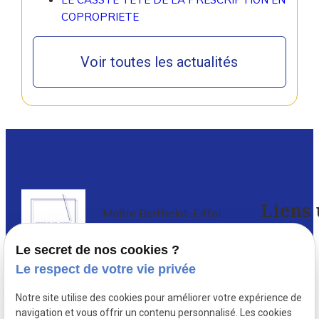
COPROPRIETE
Voir toutes les actualités
Liens 
Maître Berthelot-Eiffel
Avocat à PARIS 5
Le secret de nos cookies ?
Accueil
Le respect de votre vie privée
Avocat en droit de l’immobilier à Paris
,
Votre
Notre site utilise des cookies pour améliorer votre expérience de
depuis 1987, Delphine Berthelot-
avocat
navigation et vous offrir un contenu personnalisé. Les cookies